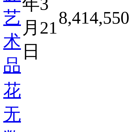
年3
艺
8,414,550
月21
术
日
品
花
无