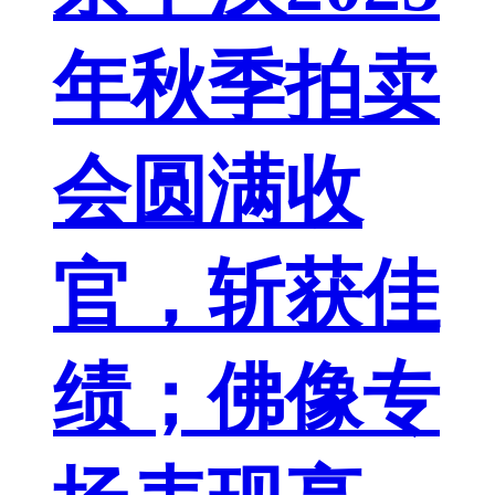
年秋季拍卖
会圆满收
官，斩获佳
绩；佛像专