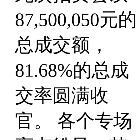
87,500,050元的
总成交额，
81.68%的总成
交率圆满收
官。 各个专场