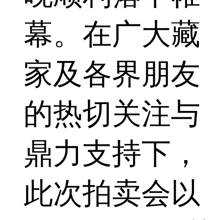
幕。在广大藏
家及各界朋友
的热切关注与
鼎力支持下，
此次拍卖会以