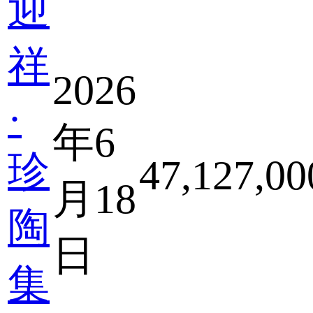
迎
祥
2026
·
年6
珍
47,127,00
月18
陶
日
集