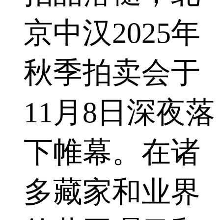
京中汉2025年
秋季拍卖会于
11月8日深夜落
下帷幕。在诸
多藏家和业界