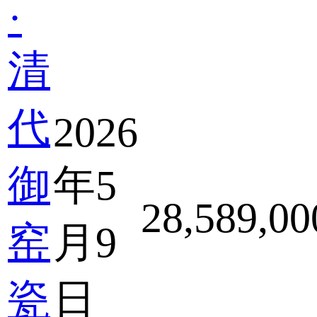
·
清
代
2026
御
年5
28,589,00
窑
月9
瓷
日