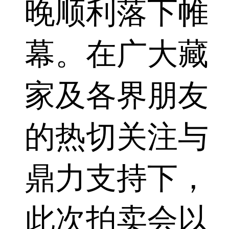
晚顺利落下帷
幕。在广大藏
家及各界朋友
的热切关注与
鼎力支持下，
此次拍卖会以