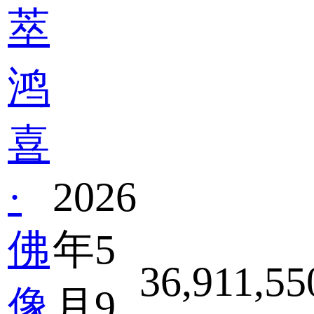
萃
鸿
喜
·
2026
佛
年5
36,911,55
像
月9