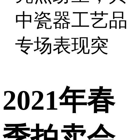
中瓷器工艺品
专场表现突
2021年春
季拍卖会