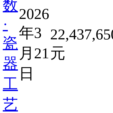
数
2026
·
年3
22,437,65
瓷
月21
元
器
日
工
艺