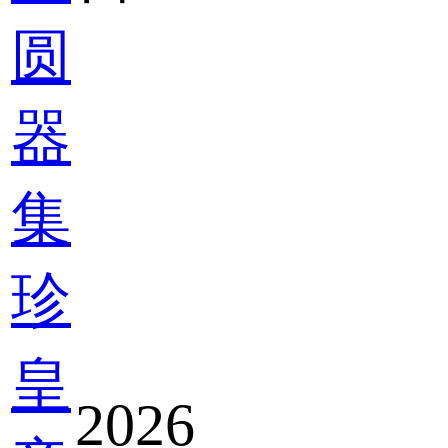
圆
器
集
珍
皇
2026